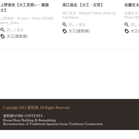
上野亜依【大工見習い・建築
高江昌志 【大工・左官】
佐藤玄太
士】
高江昌志 - Masashi Takae photo by
佐藤玄太 - 
Koji Nakao…
Photo:S
上野亜依 - Ai Ueno Photo:SEKINE
peco_Junko…
詳しく見る
詳し
詳しく見る
大工(渡部屋)
大工
大工(渡部屋)
Copyright 2012 渡部屋 All Rights Reserved.
渡部屋WORK CONTENTS :
House/Shop Building & Remodeling
Reconstruction of Traditional Japanese house Treehouse Construction